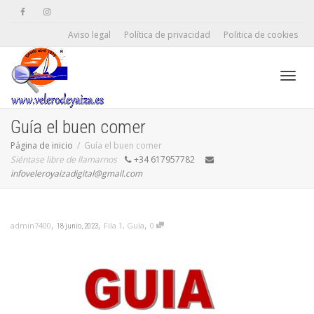
Aviso legal
Política de privacidad
Politica de cookies
Camb
Guía el buen comer
Página de inicio
Guía el buen comer
Siéntase libre de llamarnos
+34 617957782
naveg
infoveleroyaizadigital@gmail.com
,
,
,
Fila 1
,
Guía
0
admin7400
18 junio, 2023